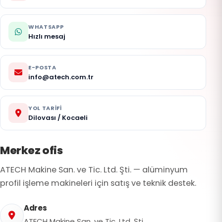
Buluşalım
23-
WHATSAPP
25
Hızlı mesaj
Eylül
2026
E-POSTA
Hall
info@atech.com.tr
Booth:
#3651
·
YOL TARIFI
23–
Dilovası / Kocaeli
25
Eylül
Merkez ofis
2026
ATECH Makine San. ve Tic. Ltd. Şti. — alüminyum
profil işleme makineleri için satış ve teknik destek.
Adres
ATECH Makine San. ve Tic. Ltd. Şti.