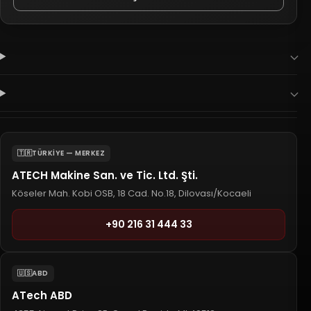
🇹🇷
TÜRKIYE — MERKEZ
ATECH Makine San. ve Tic. Ltd. Şti.
Köseler Mah. Kobi OSB, 18 Cad. No.18, Dilovası/Kocaeli
+90 216 31 444 33
🇺🇸
ABD
ATech ABD