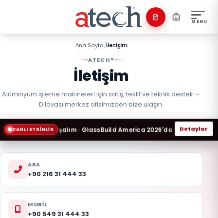
MENU
Ana Sayfa
/
İletişim
ATECH®
İletişim
Alüminyum işleme makineleri için satış, teklif ve teknik destek —
Dilovası merkez ofisimizden bize ulaşın.
ca 2026'da Buluşalım · GlassBuild America 2026'da Buluşalım 23-25 E
Detaylar
CANLI ETKINLIK
GlassBuild
America
2026'da
ARA
Buluşalım
+90 216 31 444 33
·
GlassBuild
America
MOBIL
+90 549 31 444 33
2026'da