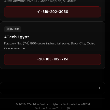
4355 Airwest Drive SE, Grand Rapids, MI 49512
+1-616-202-3050
🇪🇬
MISIR
ATech Egypt
Factory No. (74) 800-acre industrial zone, Badr City, Cairo
Governorate
+20-103-102-7151
© 2026 ATech® Alüminyum İşleme Makineleri — ATECH
Makine San. ve Tic. Ltd. Şti.