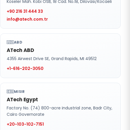
Köseler Mah. Kobi OSB, 18 Cad. No.18, Dilovası/Kocaeli
+90 216 31 444 33
info@atech.com.tr
🇺🇸
ABD
ATech ABD
4355 Airwest Drive SE, Grand Rapids, MI 49512
+1-616-202-3050
🇪🇬
MISIR
ATech Egypt
Factory No. (74) 800-acre industrial zone, Badr City,
Cairo Governorate
+20-103-102-7151